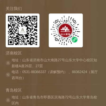
关注我们
济南校区
地址：山东省济南市山大南路27号山东大学中心校区知
新楼A座26层、27层
电话：0531-88366337（讲解预约） 、88362424（展厅
咨询台）
青岛校区
地址：山东省青岛市即墨区滨海路72号山东大学青岛校
区内