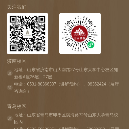
关注我们
济南校区
地址：山东省济南市山大南路27号山东大学中心校区知
新楼A座26层、27层
电话：0531-88366337（讲解预约） 、88362424（展厅
咨询台）
青岛校区
地址：山东省青岛市即墨区滨海路72号山东大学青岛校
区内