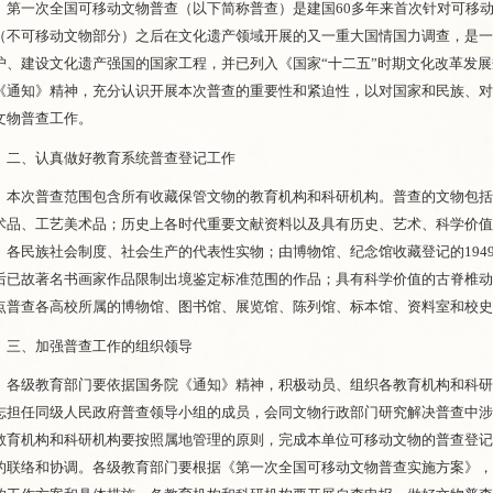
第一次全国可移动文物普查（以下简称普查）是建国60多年来首次针对可移
（不可移动文物部分）之后在文化遗产领域开展的又一重大国情国力调查，是
护、建设文化遗产强国的国家工程，并已列入《国家“十二五”时期文化改革发
《通知》精神，充分认识开展本次普查的重要性和紧迫性，以对国家和民族、
文物普查工作。
二、认真做好教育系统普查登记工作
本次普查范围包含所有收藏保管文物的教育机构和科研机构。普查的文物包括1
术品、工艺美术品；历史上各时代重要文献资料以及具有历史、艺术、科学价
、各民族社会制度、社会生产的代表性实物；由博物馆、纪念馆收藏登记的1949
后已故著名书画家作品限制出境鉴定标准范围的作品；具有科学价值的古脊椎
点普查各高校所属的博物馆、图书馆、展览馆、陈列馆、标本馆、资料室和校
三、加强普查工作的组织领导
各级教育部门要依据国务院《通知》精神，积极动员、组织各教育机构和科研
志担任同级人民政府普查领导小组的成员，会同文物行政部门研究解决普查中
教育机构和科研机构要按照属地管理的原则，完成本单位可移动文物的普查登记
的联络和协调。各级教育部门要根据《第一次全国可移动文物普查实施方案》