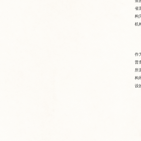
查
省
构
机
作
普
所
构
设