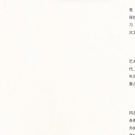
查
保
习
次
艺
代
年
重
同
各
办