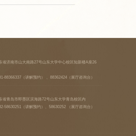
东省济南市山大南路27号山东大学中心校区知新楼A座26
1-88366337（讲解预约） 、88362424（展厅咨询台）
东省青岛市即墨区滨海路72号山东大学青岛校区内
2-58630251（讲解预约）、58630252 （展厅咨询台）