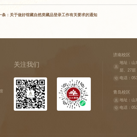
一条：关于做好馆藏自然类藏品登录工作有关要求的通知
济南校区
地址：山
关注我们
层、27层
电话：053
馆
青岛校区
地址：山
电话：053