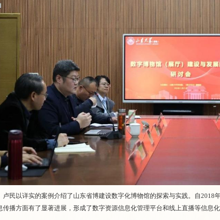
卢民以详实的案例介绍了山东省博建设数字化博物馆的探索与实践。自2018
息传播方面有了显著进展，形成了数字资源信息化管理平台和线上直播等信息