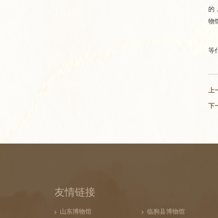
的
物
等
上
下
友情链接
山东博物馆
临朐县博物馆