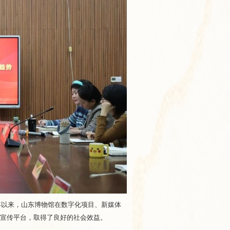
年以来，山东博物馆在数字化项目、新媒体
化宣传平台，取得了良好的社会效益。