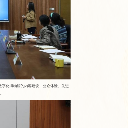
数字化博物馆的内容建设、公众体验、先进
论。