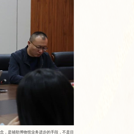
念，是辅助博物馆业务进步的手段，不是目