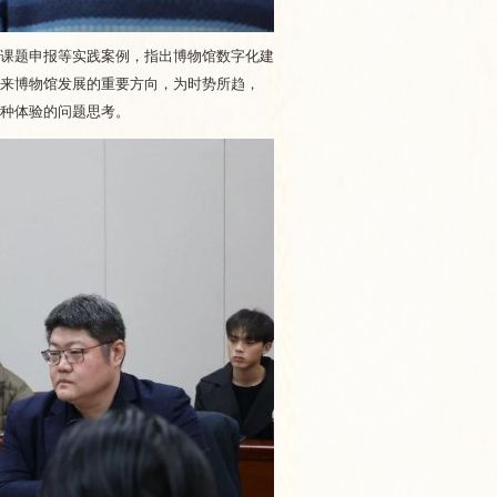
课题申报等实践案例，指出博物馆数字化建
未来博物馆发展的重要方向，为时势所趋，
何种体验的问题思考。