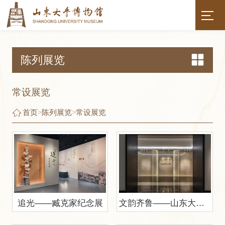
陈列展览
常设展览
首页
>
陈列展览
>
常设展览
追光——臧克家纪念展
文韵齐鲁——山东大学文物考古成果展